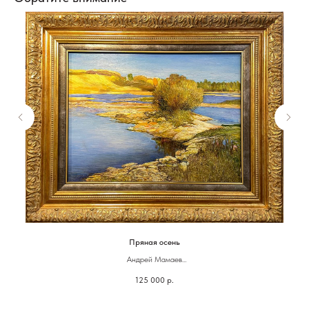
Пряная осень
Андрей Мамаев
125 000
р.
30 х 35 см
Масло, холст