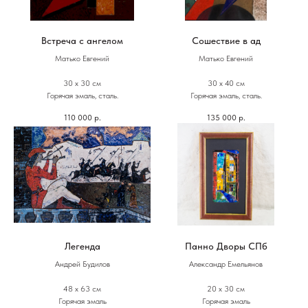
Встреча с ангелом
Сошествие в ад
Матько Евгений
Матько Евгений
30 х 30 см
30 х 40 см
Горячая эмаль, сталь.
Горячая эмаль, сталь.
110 000
р.
135 000
р.
Легенда
Панно Дворы СПб
Андрей Будилов
Александр Емельянов
48 х 63 см
20 х 30 см
Горячая эмаль
Горячая эмаль