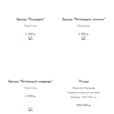
Брошь "Лошадка"
Брошь "Летающий слоник"
Лиза Гиль
Лиза Гиль
2 300
р.
2 300
р.
Брошь "Летающий медведь"
Птицы
Лиза Гиль
Алексей Мукушев
Горячая эмаль на металле
2 300
р.
Размер: 106?106 см
980 000
р.