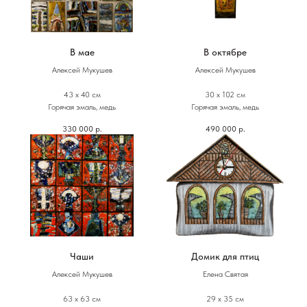
В мае
В октябре
Алексей Мукушев
Алексей Мукушев
43 х 40 см
30 х 102 см
Горячая эмаль, медь
Горячая эмаль, медь
330 000
р.
490 000
р.
Чаши
Домик для птиц
Алексей Мукушев
Елена Святая
63 х 63 см
29 х 35 см