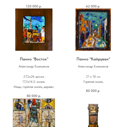
120 000
р.
62 000
р.
Панно "Восток"
Панно "Кайруван"
Александр Емельянов
Александр Емельянов
27,5х24-доска.
21 х 18 см
17,5х14,5-эмаль.
Горячая эмаль
Медь, горячая эмаль; дерево.
80 000
р.
80 000
р.