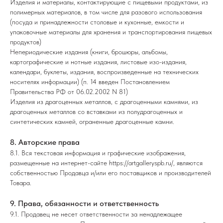
Изделия и материалы, контактирующие с пищевыми продуктами, из
полимерных материалов, в том числе для разового использования
(посуда и принадлежности столовые и кухонные, емкости и
упаковочные материалы для хранения и транспортирования пищевых
продуктов)
Непериодические издания (книги, брошюры, альбомы,
картографические и нотные издания, листовые изо-издания,
календари, буклеты, издания, воспроизведенные на технических
носителях информации) (п. 14 введен Постановлением
Правительства РФ от 06.02.2002 N 81)
Изделия из драгоценных металлов, с драгоценными камнями, из
драгоценных металлов со вставками из полудрагоценных и
синтетических камней, ограненные драгоценные камни.
8. Авторские права
8.1. Вся текстовая информация и графические изображения,
размещенные на интернет-сайте
https://artgalleryspb.ru/
, являются
собственностью Продавца и/или его поставщиков и производителей
Товара.
9. Права, обязанности и ответственность
9.1. Продавец не несет ответственности за ненадлежащее