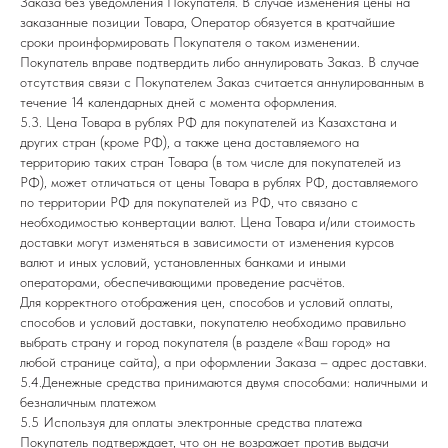
Заказа без уведомления Покупателя. В случае изменения цены на
заказанные позиции Товара, Оператор обязуется в кратчайшие
сроки проинформировать Покупателя о таком изменении.
Покупатель вправе подтвердить либо аннулировать Заказ. В случае
отсутствия связи с Покупателем Заказ считается аннулированным в
течение 14 календарных дней с момента оформления.
5.3. Цена Товара в рублях РФ для покупателей из Казахстана и
других стран (кроме РФ), а также цена доставляемого на
территорию таких стран Товара (в том числе для покупателей из
РФ), может отличаться от цены Товара в рублях РФ, доставляемого
по территории РФ для покупателей из РФ, что связано с
необходимостью конвертации валют. Цена Товара и/или стоимость
доставки могут изменяться в зависимости от изменения курсов
валют и иных условий, установленных банками и иными
операторами, обеспечивающими проведение расчётов.
Для корректного отображения цен, способов и условий оплаты,
способов и условий доставки, покупателю необходимо правильно
выбрать страну и город покупателя (в разделе «Ваш город» на
любой странице сайта), а при оформлении Заказа – адрес доставки.
5.4.Денежные средства принимаются двумя способами: наличными и
безналичным платежом
5.5 Используя для оплаты электронные средства платежа
Покупатель подтверждает, что он не возражает против выдачи