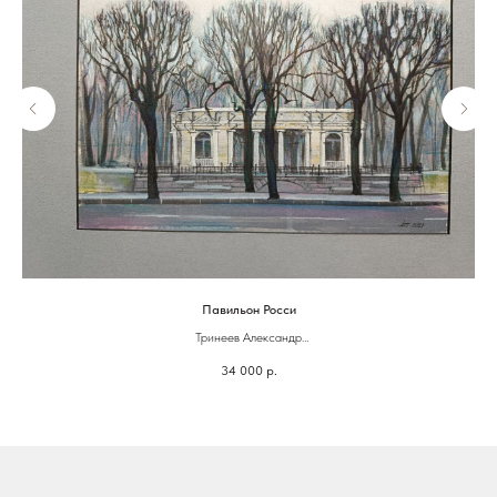
Павильон Росси
Тринеев Александр
Бумага, акрил
34 000
р.
Размер: 35х23