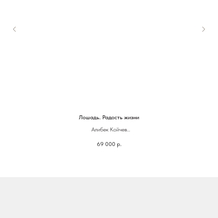
Лошадь. Радость жизни
Алибек Койчев
69 000
р.
17 х 19 см
Бронза