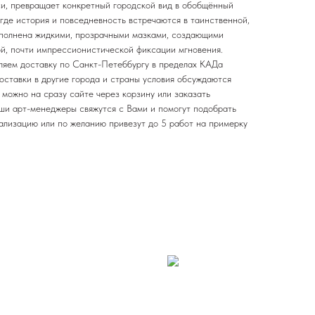
и, превращает конкретный городской вид в обобщённый
где история и повседневность встречаются в таинственной,
ыполнена жидкими, прозрачными мазками, создающими
ой, почти импрессионистической фиксации мгновения.
ляем доставку по Санкт-Петеббургу в пределах КАДа
оставки в другие города и страны условия обсуждаются
можно на сразу сайте через корзину или заказать
ши арт-менеджеры свяжутся с Вами и помогут подобрать
уализацию или по желанию привезут до 5 работ на примерку