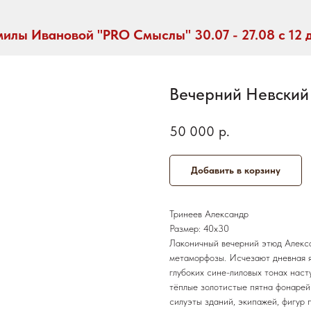
илы Ивановой "PRO Смыслы" 30.07 - 27.08 с 12 
Вечерний Невский
50 000
р.
Добавить в корзину
Тринеев Александр
Размер: 40х30
Лаконичный вечерний этюд Алекса
метаморфозы. Исчезают дневная я
глубоких сине-лиловых тонах наст
тёплые золотистые пятна фонарей
силуэты зданий, экипажей, фигур 