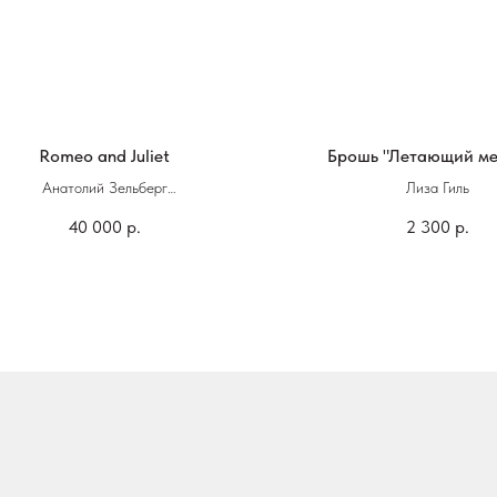
Romeo and Juliet
Брошь "Летающий ме
Анатолий Зельберг
Лиза Гиль
40 000
р.
2 300
р.
Книга ручной работы
Кожа, бумага