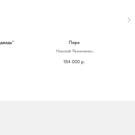
дведь"
Парк
Николай Резниченко
184 000
р.
70 х90 см
Масло, холст
Гуаш