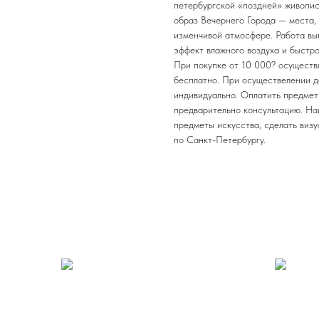
петербургской «поздней» живопис
образ Вечернего Города — места, 
изменчивой атмосфере. Работа в
эффект влажного воздуха и быстр
При покупке от 10 000? осуществ
бесплатно. При осуществелении д
индивидуально. Оплатить предмет 
предварительно консультацию. На
предметы искусства, сделать виз
по Санкт-Петербургу.