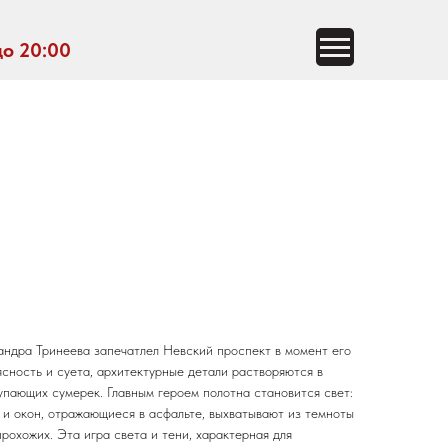
до 20:00
ндра Тринеева запечатлел Невский проспект в момент его
сность и суета, архитектурные детали растворяются в
упающих сумерек. Главным героем полотна становится свет:
 и окон, отражающиеся в асфальте, выхватывают из темноты
прохожих. Эта игра света и тени, характерная для