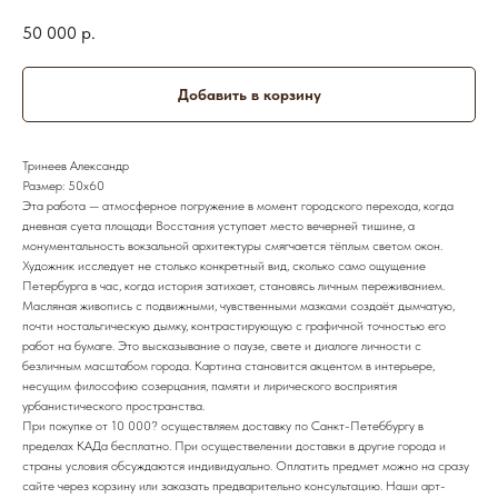
50 000
р.
Добавить в корзину
Тринеев Александр
Размер: 50х60
Эта работа — атмосферное погружение в момент городского перехода, когда
дневная суета площади Восстания уступает место вечерней тишине, а
монументальность вокзальной архитектуры смягчается тёплым светом окон.
Художник исследует не столько конкретный вид, сколько само ощущение
Петербурга в час, когда история затихает, становясь личным переживанием.
Масляная живопись с подвижными, чувственными мазками создаёт дымчатую,
почти ностальгическую дымку, контрастирующую с графичной точностью его
работ на бумаге. Это высказывание о паузе, свете и диалоге личности с
безличным масштабом города. Картина становится акцентом в интерьере,
несущим философию созерцания, памяти и лирического восприятия
урбанистического пространства.
При покупке от 10 000? осуществляем доставку по Санкт-Петеббургу в
пределах КАДа бесплатно. При осуществелении доставки в другие города и
страны условия обсуждаются индивидуально. Оплатить предмет можно на сразу
сайте через корзину или заказать предварительно консультацию. Наши арт-