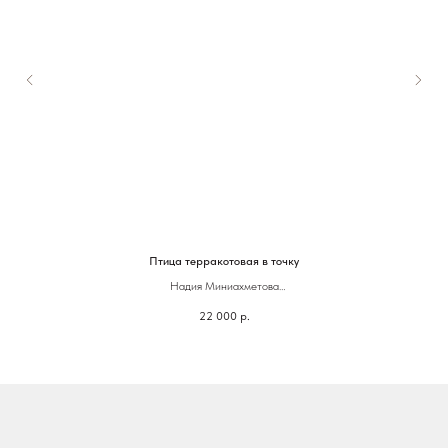
Птица терракотовая в точку
Надия Миниахметова
22 000
р.
28 х 27 см
Керамика