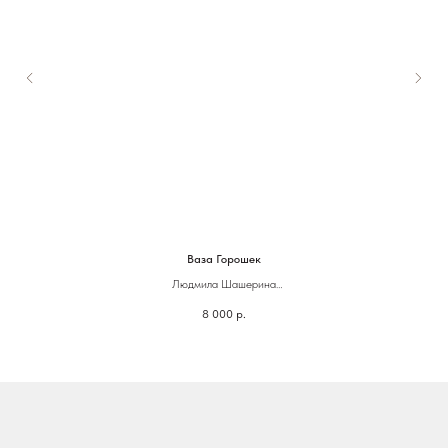
Ваза Горошек
Людмила Шашерина
Стекло
8 000
р.
14 х 27