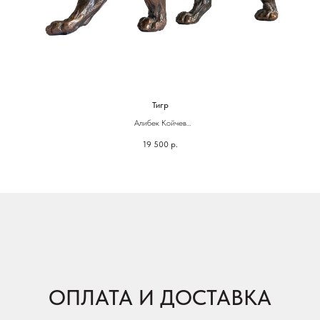
Тигр
Алибек Койчев
Бронза
19 500
р.
6,5 х 17 х 3
ОПЛАТА И ДОСТАВКА