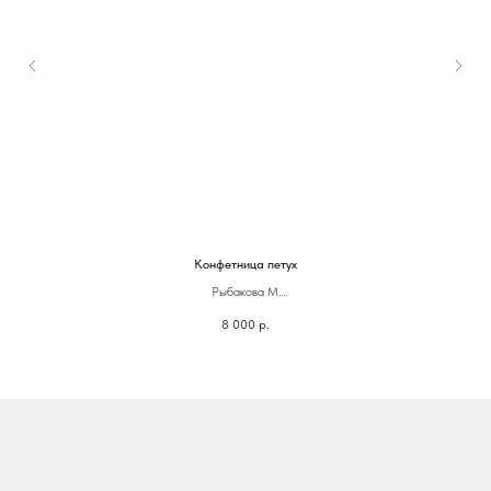
Конфетница петух
Рыбакова М.
8 000
р.
20 х 22 см
Стекло