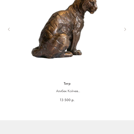
Тигр
Алибек Койчев
Бронза
13 500
р.
9 х 9 х 5