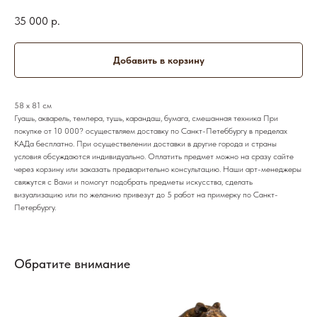
35 000
р.
Добавить в корзину
58 х 81 см
Гуашь, акварель, темпера, тушь, карандаш, бумага, смешанная техника При
покупке от 10 000? осуществляем доставку по Санкт-Петеббургу в пределах
КАДа бесплатно. При осуществелении доставки в другие города и страны
условия обсуждаются индивидуально. Оплатить предмет можно на сразу сайте
через корзину или заказать предварительно консультацию. Наши арт-менеджеры
свяжутся с Вами и помогут подобрать предметы искусства, сделать
визуализацию или по желанию привезут до 5 работ на примерку по Санкт-
Петербургу.
Обратите внимание