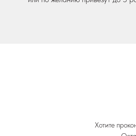
Хотите проко
Оста