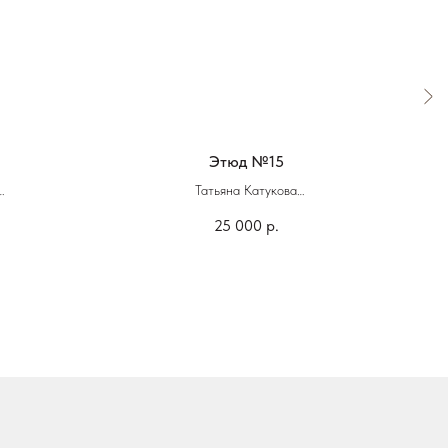
Этюд №15
Татьяна Катукова
25 000
р.
60 х 40 см
Гуашь, темпера, бумага, смешанная техника
Гуаш