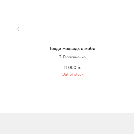
Тедди медведь с жабо
Т. Герасименко
11 000
р.
13 х 11 см
Out of stock
Ручная работа