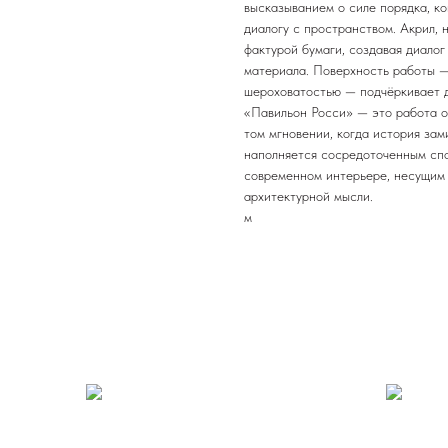
высказыванием о силе порядка, к
диалогу с пространством. Акрил, 
фактурой бумаги, создавая диало
материала. Поверхность работы — 
шероховатостью — подчёркивает д
«Павильон Росси» — это работа о 
том мгновении, когда история зам
наполняется сосредоточенным спо
современном интерьере, несущим 
архитектурной мысли.
м