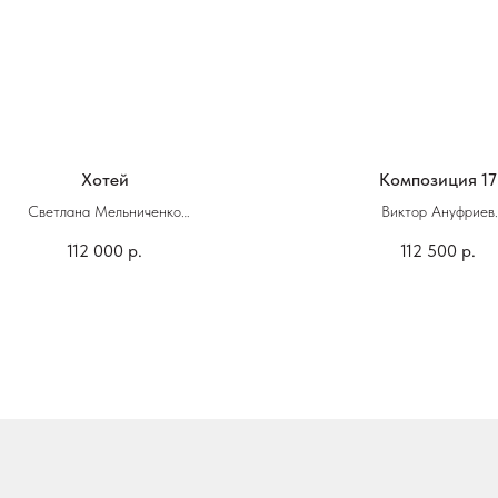
Хотей
Композиция 17
Светлана Мельниченко
Виктор Ануфриев
Бронза
112 000
р.
112 500
р.
Размер 11х11х7
70 х 80 см
...