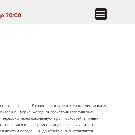
до 20:00
неева «Павильон Росси» — это архитектурный минимализм,
зительной форме. Холодная геометрия классицизма,
, передана через лаконичную игру плоскостей и точных
ает на ощущение вневременного равновесия и тишины.
злишеств и доведённый до ясного знака, становится