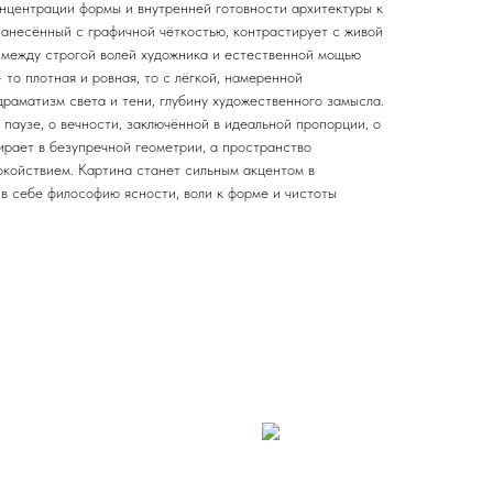
онцентрации формы и внутренней готовности архитектуры к
нанесённый с графичной чёткостью, контрастирует с живой
г между строгой волей художника и естественной мощью
то плотная и ровная, то с лёгкой, намеренной
раматизм света и тени, глубину художественного замысла.
паузе, о вечности, заключённой в идеальной пропорции, о
ирает в безупречной геометрии, а пространство
койствием. Картина станет сильным акцентом в
в себе философию ясности, воли к форме и чистоты