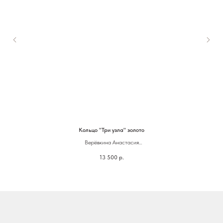
Кольцо "Три узла" золото
Верёвкина Анастасия
13 500
р.
Латунь, золочение
Размер: 16,5