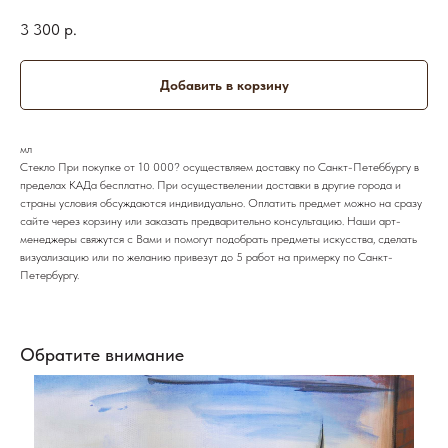
3 300
р.
Добавить в корзину
мл
Стекло При покупке от 10 000? осуществляем доставку по Санкт-Петеббургу в
пределах КАДа бесплатно. При осуществелении доставки в другие города и
страны условия обсуждаются индивидуально. Оплатить предмет можно на сразу
сайте через корзину или заказать предварительно консультацию. Наши арт-
менеджеры свяжутся с Вами и помогут подобрать предметы искусства, сделать
визуализацию или по желанию привезут до 5 работ на примерку по Санкт-
Петербургу.
Обратите внимание