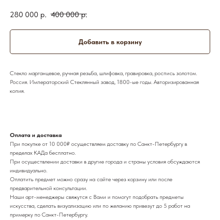
280 000
р.
400 000
р.
Добавить в корзину
Стекло марганцевое, ручная резьба, шлифовка, гравировка, роспись золотом.
Россия. Императорский Стеклянный завод, 1800-ые годы. Авторизированная
копия.
Оплата и доставка
При покупке от 10 000₽ осуществляем доставку по Санкт-Петербургу в
пределах КАДа бесплатно.
При осуществлении доставки в другие города и страны условия обсуждаются
индивидуально.
Оплатить предмет можно сразу на сайте через корзину или после
предварительной консультации.
Наши арт-менеджеры свяжутся с Вами и помогут подобрать предметы
искусства, сделать визуализацию или по желанию привезут до 5 работ на
примерку по Санкт-Петербургу.