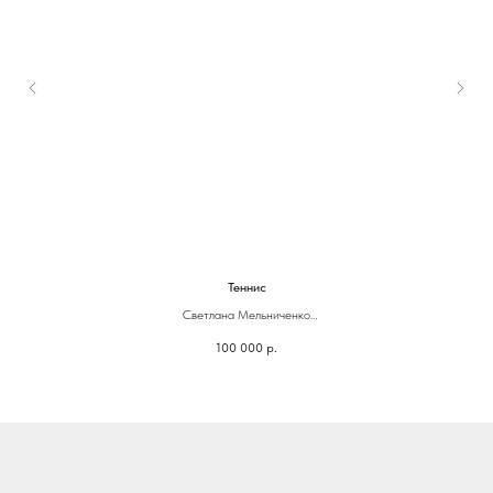
Теннис
Светлана Мельниченко
100 000
р.
12 х 32 см
Бронза