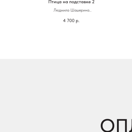
ая
Птица на подставке 2
ий
Людмила Шашерина
4 700
р.
...см
Стекло
ОП