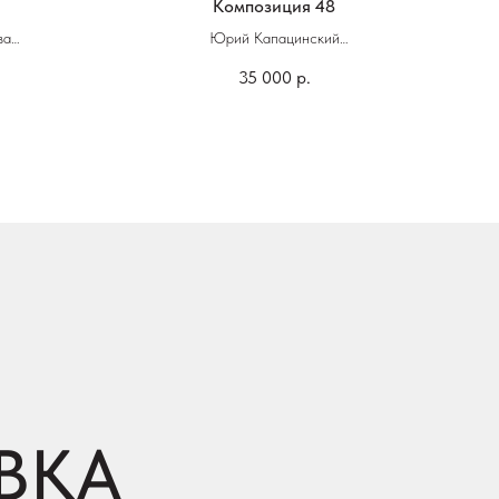
Композиция 48
ва
Юрий Капацинский
35 000
р.
58 х 81 см
Гуашь, акварель, темпера, тушь, карандаш,
бумага, смешанная техника
ВКА