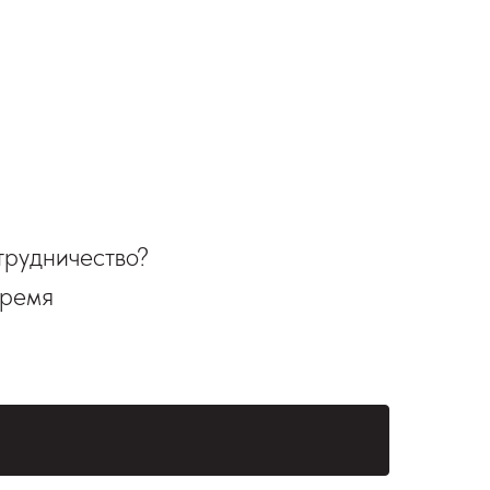
трудничество?
время