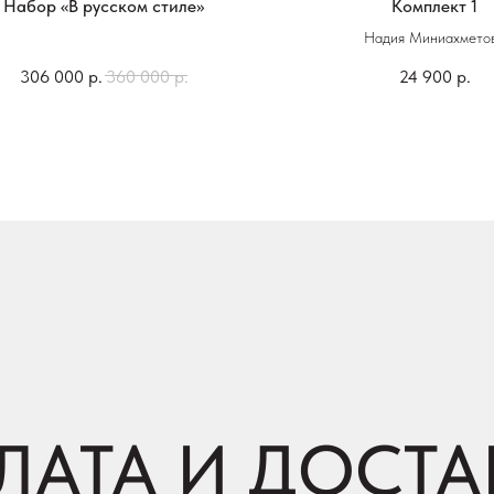
Набор «В русском стиле»
Комплект 1
Надия Миниахмето
306 000
р.
360 000
р.
24 900
р.
... см
Керамика
ЛАТА И ДОСТА