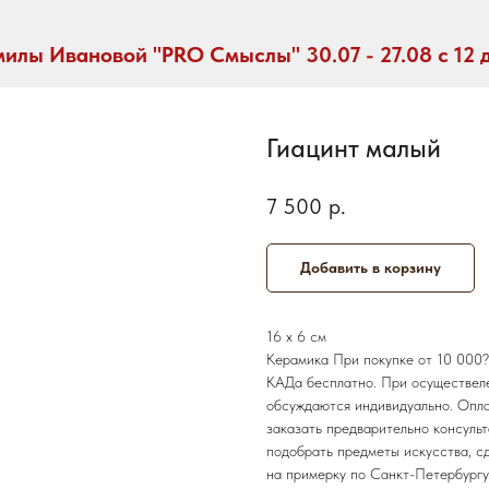
илы Ивановой "PRO Смыслы" 30.07 - 27.08 с 12 
Гиацинт малый
7 500
р.
Добавить в корзину
16 х 6 см
Керамика При покупке от 10 000?
КАДа бесплатно. При осуществеле
обсуждаются индивидуально. Опла
заказать предварительно консуль
подобрать предметы искусства, с
на примерку по Санкт-Петербургу