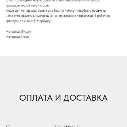
Оплатить предмет можно сразу на сайте через корзину или после
предварительной консультации.
Наши арт-менеджеры свяжутся с Вами и помогут подобрать предметы
искусства, сделать визуализацию или по желанию привезут до 5 работ на
примерку по Санкт-Петербургу.
Материал: Бумага
Материал: Кожа
ОПЛАТА И ДОСТАВКА