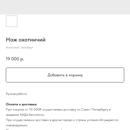
Нож охотничий
Анатолий Зельберг
19 000
р.
Добавить в корзину
Ручная работа
Оплата и доставка
При покупке от 10 000₽ осуществляем доставку по Санкт-Петербургу в
пределах КАДа бесплатно.
При осуществлении доставки в другие города и страны условия обсуждаются
индивидуально.