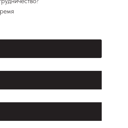
трудничество?
время