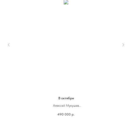
В октябре
Алексей Мукушев
490 000
р.
30 х 102 см
Горячая эмаль, медь