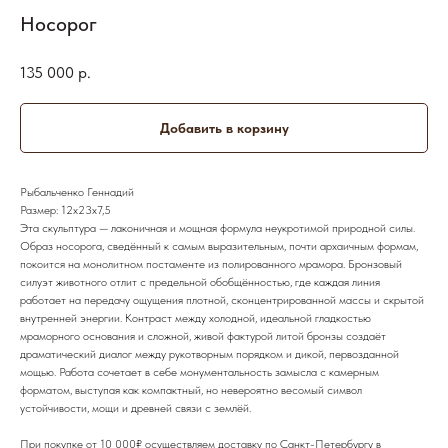
Носорог
135 000
р.
Добавить в корзину
Рыбальченко Геннадий
Размер: 12х23х7,5
Эта скульптура — лаконичная и мощная формула неукротимой природной силы.
Образ носорога, сведённый к самым выразительным, почти архаичным формам,
покоится на монолитном постаменте из полированного мрамора. Бронзовый
силуэт животного отлит с предельной обобщённостью, где каждая линия
работает на передачу ощущения плотной, сконцентрированной массы и скрытой
внутренней энергии. Контраст между холодной, идеальной гладкостью
мраморного основания и сложной, живой фактурой литой бронзы создаёт
драматический диалог между рукотворным порядком и дикой, первозданной
мощью. Работа сочетает в себе монументальность замысла с камерным
форматом, выступая как компактный, но невероятно весомый символ
устойчивости, мощи и древней связи с землёй.
При покупке от 10 000₽ осуществляем доставку по Санкт-Петербургу в