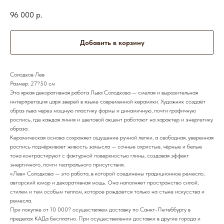
96 000
р.
Добавить в корзину
Солодков Лев
Размер: 27?50 см
Эта яркая декоративная работа Льва Солодкова — смелая и выразительная
интерпретация царя зверей в языке современной керамики. Художник создаёт
образ льва через мощную пластику формы и динамичную, почти графичную
роспись, где каждая линия и цветовой акцент работают на характер и энергетику
образа.
Керамическая основа сохраняет ощущение ручной лепки, а свободная, уверенная
роспись подчёркивает живость замысла — сочные охристые, чёрные и белые
тона контрастируют с фактурной поверхностью глины, создавая эффект
энергичного, почти театрального присутствия.
«Лев» Солодкова — это работа, в которой соединены традиционное ремесло,
авторский юмор и декоративная мощь. Она наполняет пространство силой,
стилем и тем особым теплом, которое рождается только на стыке искусства и
ремесла.
При покупке от 10 000? осуществляем доставку по Санкт-Петеббургу в
пределах КАДа бесплатно. При осуществелении доставки в другие города и