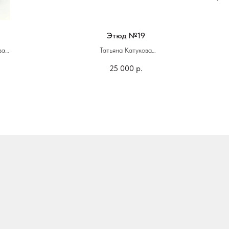
Этюд №19
ва
Татьяна Катукова
25 000
р.
50 х 60 см
Гуашь, темпера, бумага, смешанная техника