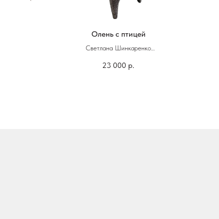
Олень с птицей
ко
Светлана Шинкаренко
23 000
р.
21 х 11 х 28 см
Керамика
Гуашь