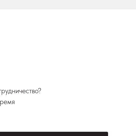
трудничество?
время