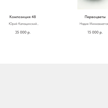
Композиция 48
Первоцветы
Юрий Капацинский
Надия Миниахмето
35 000
р.
15 000
р.
58 х 81 см
8 х 14 см
, акварель, темпера, тушь, карандаш,
Керамика
бумага, смешанная техника