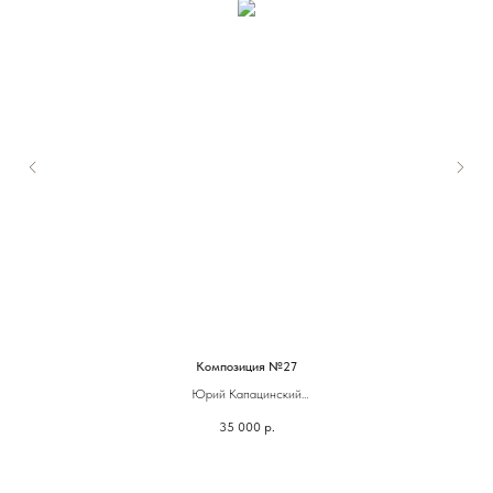
Композиция №27
Юрий Капацинский
35 000
р.
24,5 х 30 см
Гуашь, акварель, темпера, тушь, карандаш, бумага, смешанная техника