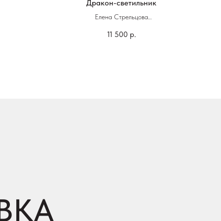
Дракон-светильник
Елена Стрельцова
11 500
р.
18 х 25 см
зурями
Керамика, глазурь
ВКА