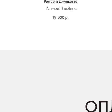
дведь
Ромео и Джульетта
Анатолий Зельберг
19 000
р.
Книга ручной работы
Кожа, бумага
ОП