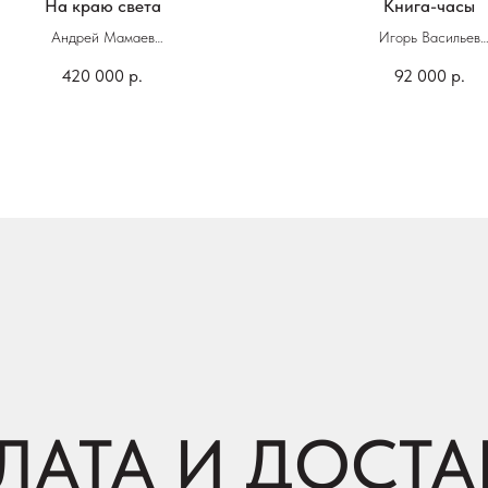
На краю света
Книга-часы
Андрей Мамаев
Игорь Васильев
420 000
р.
92 000
р.
80 x 120 см-
25 х 35 см
Масло, холст
Керамика, роспись гла
2024
ЛАТА И ДОСТА