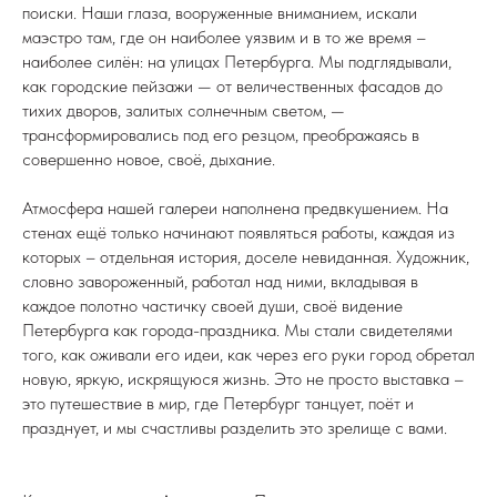
поиски. Наши глаза, вооруженные вниманием, искали
маэстро там, где он наиболее уязвим и в то же время –
наиболее силён: на улицах Петербурга. Мы подглядывали,
как городские пейзажи — от величественных фасадов до
тихих дворов, залитых солнечным светом, —
трансформировались под его резцом, преображаясь в
совершенно новое, своё, дыхание.
Атмосфера нашей галереи наполнена предвкушением. На
стенах ещё только начинают появляться работы, каждая из
которых – отдельная история, доселе невиданная. Художник,
словно завороженный, работал над ними, вкладывая в
каждое полотно частичку своей души, своё видение
Петербурга как города-праздника. Мы стали свидетелями
того, как оживали его идеи, как через его руки город обретал
новую, яркую, искрящуюся жизнь. Это не просто выставка –
это путешествие в мир, где Петербург танцует, поёт и
празднует, и мы счастливы разделить это зрелище с вами.